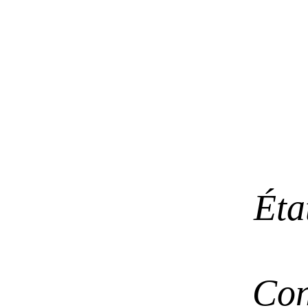
Éta
Con